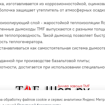
ка, изготавливается из коррозионностойкой, оцинков
олочка защищает утеплитель от атмосферных осадк
оизолирующий слой - жаростойкой теплоизоляции Roc
епленные дымоходы TMF выпускаются с разными толщи
ая теплопроводность. Такой дымоход позволяет быст
ость теплогенератора.
анавливаться как самостоятельная система дымоотво
данной при производстве базальтовой плиты;
тности, достигается при использовании специально
на обработку файлов cookie и сервис аналитики Яндекс Метр