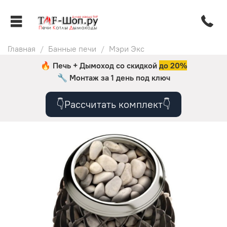
Главная
Банные печи
Мэри Экс
🔥 Печь + Дымоход со скидкой
до 20%
🔧
Монтаж за 1 день под ключ
👇Рассчитать комплект👇