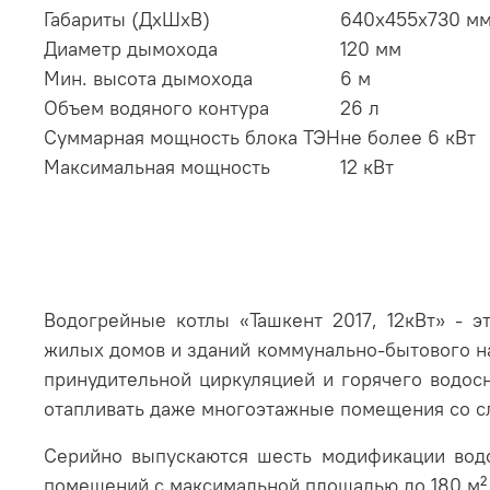
Габариты (ДхШхВ)
640х455х730 м
Диаметр дымохода
120 мм
Мин. высота дымохода
6 м
Объем водяного контура
26 л
Суммарная мощность блока ТЭН
не более 6 кВт
Максимальная мощность
12 кВт
Водогрейные котлы «Ташкент 2017, 12кВт» - 
жилых домов и зданий коммунально-бытового на
принудительной циркуляцией и горячего водос
отапливать даже многоэтажные помещения со с
Серийно выпускаются шесть модификации водо
помещений с максимальной площадью до 180 м² 