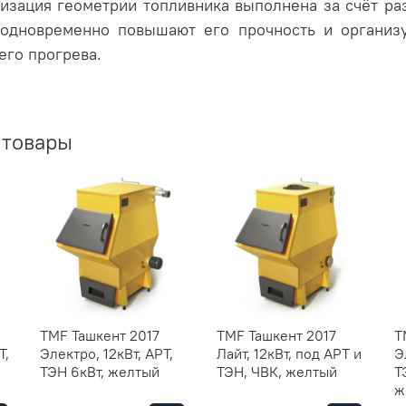
мизация геометрии топливника выполнена за счёт ра
е одновременно повышают его прочность и организ
его прогрева.
 товары
TMF Ташкент 2017
TMF Ташкент 2017
T
Т,
Электро, 12кВт, АРТ,
Лайт, 12кВт, под АРТ и
Э
ТЭН 6кВт, желтый
ТЭН, ЧВК, желтый
Т
ж