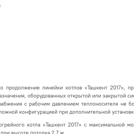
м
это продолжение линейки котлов «Ташкент 2017», п
значения, оборудованных открытой или закрытой си
набжения с рабочим давлением теплоносителя не бол
ложной конфигурацией при дополнительной установк
грейного котла «Ташкент 2017» с максимальной мощ
при высоте потолка 2,7 м.