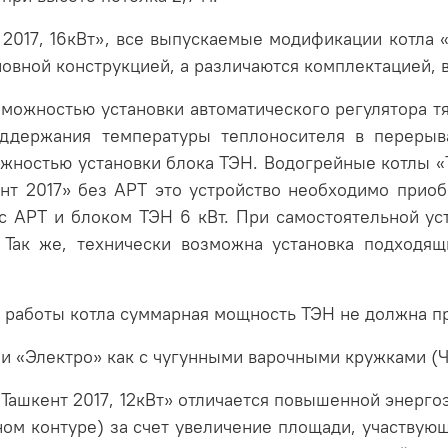
 2017, 16кВт», все выпускаемые модификации котла
овной конструкцией, а различаются комплектацией, в
зможностью установки автоматического регулятора тя
оддержания температуры теплоносителя в перерыв
ожностью установки блока ТЭН. Водогрейные котлы «
нт 2017» без АРТ это устройство необходимо приобр
с АРТ и блоком ТЭН 6 кВт. При самостоятельной ус
 Так же, технически возможна установка подходящ
й работы котла суммарная мощность ТЭН не должна 
 «Электро» как с чугунными варочными кружками (ЧВ
«Ташкент 2017, 12кВт» отличается повышенной энерг
ном контуре) за счет увеличение площади, участвую