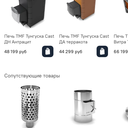
Печь TMF Тунгуска Cast
Печь TMF Тунгуска Cast
Печь T
ДН Антрацит
ДА терракота
Витра 
48 199 руб
44 299 руб
66 199
Сопутствующие товары