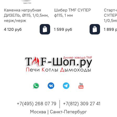
Каменка натрубная
Шибер TMF СУПЕР
Старт-
ДИЗЕЛЬ, Ø115, 1/0,5мм,
ф115, 1 мм
СУПЕР 
нерж/нерж
1/0,5м
4 120 руб
1 599 руб
1 899 
+7(495) 268 07 79
+7(812) 309 27 41
Москва | Санкт-Петербург