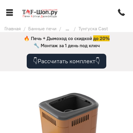
Главная
Банные печи
...
Тунгуска Cast
🔥 Печь + Дымоход со скидкой
до 20%
🔧
Монтаж за 1 день под ключ
👇Рассчитать комплект👇