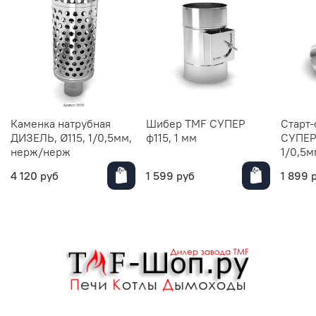
Каменка натрубная
Шибер TMF СУПЕР
Старт-
ДИЗЕЛЬ, Ø115, 1/0,5мм,
ф115, 1 мм
СУПЕР 
нерж/нерж
1/0,5м
4 120 руб
1 599 руб
1 899 