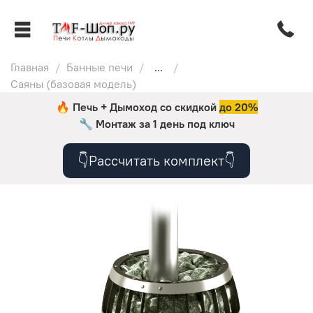
Главная
Банные печи
...
Саяны (базовая модель)
🔥 Печь + Дымоход со скидкой
до 20%
🔧
Монтаж за 1 день под ключ
👇Рассчитать комплект👇